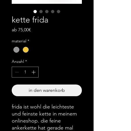
kette frida
Sale-
ab
75,00€
Preis
material
*
Anzahl
*
in den warenkorb
frida ist wohl die leichteste
und feinste kette in meinem
onlineshop. die feine
ankerkette hat gerade mal