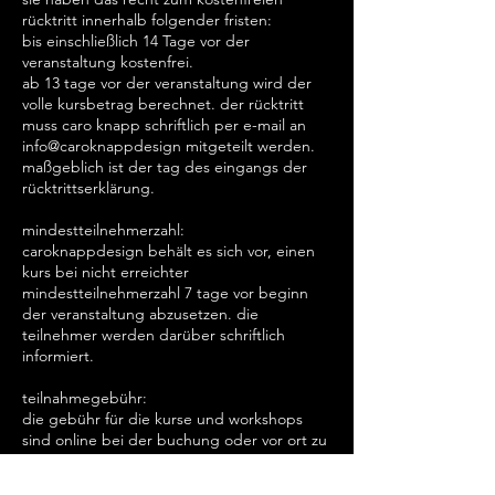
rücktritt innerhalb folgender fristen:
bis einschließlich 14 Tage vor der
veranstaltung kostenfrei.
ab 13 tage vor der veranstaltung wird der
volle kursbetrag berechnet. der rücktritt
muss caro knapp schriftlich per e-mail an
info@caroknappdesign mitgeteilt werden.
maßgeblich ist der tag des eingangs der
rücktrittserklärung.
mindestteilnehmerzahl:
caroknappdesign behält es sich vor, einen
kurs bei nicht erreichter
mindestteilnehmerzahl 7 tage vor beginn
der veranstaltung abzusetzen. die
teilnehmer werden darüber schriftlich
informiert.
teilnahmegebühr:
die gebühr für die kurse und workshops
sind online bei der buchung oder vor ort zu
begleichen. bei nichterscheinen am kurstag
wird die volle kursgebühr in rechnung