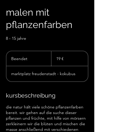
malen mit
pflanzenfarben
8 - 15 jahre
19
Euro
Beendet
B
19 €
e
e
marktplatz freudenstadt - kokubus
n
d
e
t
kursbeschreibung
die natur hält viele schöne pflanzenfarben
bereit. wir gehen auf die suche dieser
pflanzen und früchte, mit hilfe von mörsern
zerkleinern wir die blüten und mischen die
masse anschließend mit verschiedenen